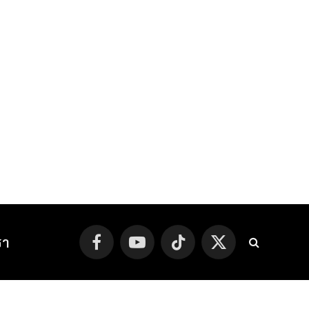
รา
Facebook
YouTube
TikTok
X
(Twitter)