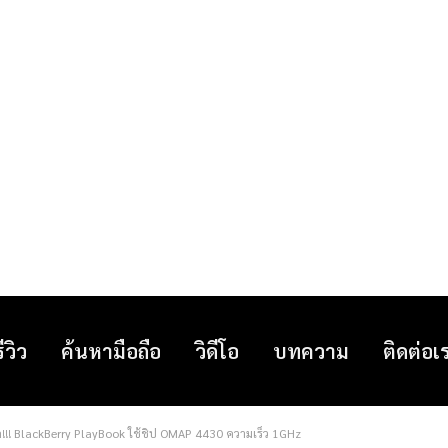
รีวิว
ค้นหามือถือ
วิดีโอ
บทความ
ติดต่อเ
ไหล!!! BlackBerry PlayBook ใช้ชิป OMAP 4430 ความเร็ว 1GHz