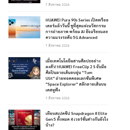
7 สิงหาคม 2026
HUAWEI Pura 90s Series เปิดพรีออ
เดอร์แล้ววันนี้ ชูที่สุดแห่งนวัตกรรม
การถ่ายภาพ พร้อม AI อัจฉริยะและ
ความแรงระดับ 5G Advanced
7 สิงหาคม 2026
เมื่อเทคโนโลยีผสานศิลปะอย่าง
ลงตัว! HUAWEI FreeClip 2 S จับมือ
ศิลปินลายเส้นอบอุ่น “Tum
Ulit” ถ่ายทอดคอลเลกชันพิเศษ
“Space Explorer” สลักลายเส้นบน
เคสหูฟัง
7 สิงหาคม 2026
เทียบสเปคชิป Snapdragon 8 Elite
Gen 5 ทั้งหมด 4 เวอร์ชั่นต่างกันยังไง
บ้าง?