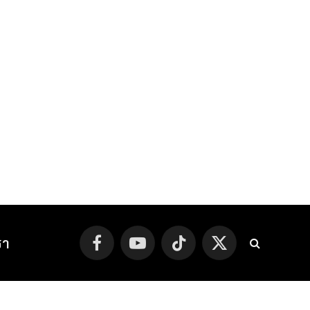
รา
Facebook
YouTube
TikTok
X
(Twitter)