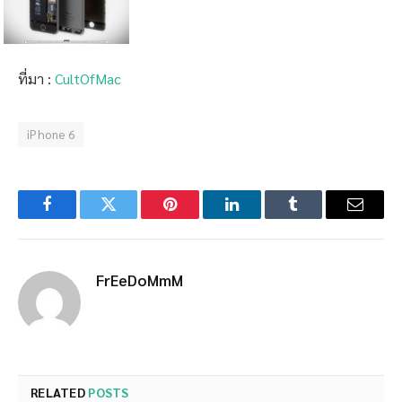
ที่มา :
CultOfMac
iPhone 6
Facebook
Twitter
Pinterest
LinkedIn
Tumblr
Email
FrEeDoMmM
RELATED
POSTS