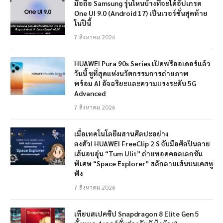
มือถือ Samsung รุ่นไหนบ้างที่จะได้อัปเกรด
One UI 9.0 (Android 17) เป็นเวอร์ชั่นสุดท้าย
ในปีนี้
7 สิงหาคม 2026
HUAWEI Pura 90s Series เปิดพรีออเดอร์แล้ว
วันนี้ ชูที่สุดแห่งนวัตกรรมการถ่ายภาพ
พร้อม AI อัจฉริยะและความแรงระดับ 5G
Advanced
7 สิงหาคม 2026
เมื่อเทคโนโลยีผสานศิลปะอย่าง
ลงตัว! HUAWEI FreeClip 2 S จับมือศิลปินลาย
เส้นอบอุ่น “Tum Ulit” ถ่ายทอดคอลเลกชัน
พิเศษ “Space Explorer” สลักลายเส้นบนเคสหู
ฟัง
7 สิงหาคม 2026
เทียบสเปคชิป Snapdragon 8 Elite Gen 5