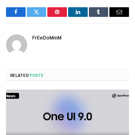
Facebook
Twitter
Pinterest
LinkedIn
Tumblr
Email
FrEeDoMmM
RELATED
POSTS