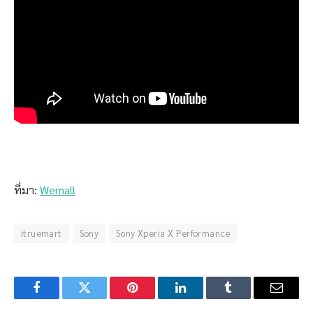
ที่มา:
Wemall
itruemart
Sony
Sony Xperia X Performance
Facebook
Twitter
Pinterest
LinkedIn
Tumblr
Email