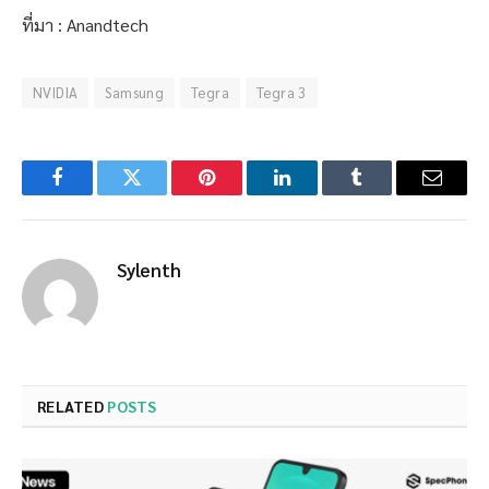
ที่มา : Anandtech
NVIDIA
Samsung
Tegra
Tegra 3
Facebook
Twitter
Pinterest
LinkedIn
Tumblr
Email
Sylenth
RELATED
POSTS