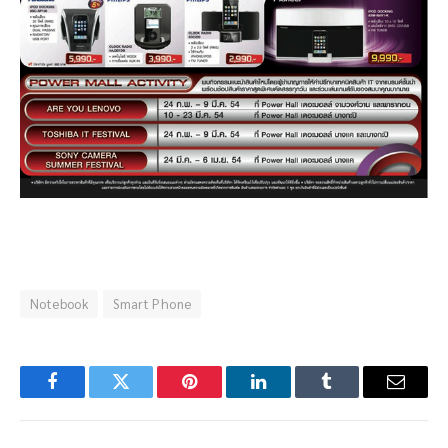
Notebook
Smart Phone
Facebook
Twitter
Pinterest
LinkedIn
Tumblr
Email