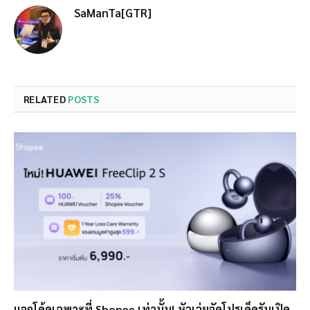
SaManTa[GTR]
RELATED
POSTS
แจกโค้ดเฉพาะที่ Shopee เท่านั้น! หัวเว่ยจัดโปรเด็ดรับเปิด