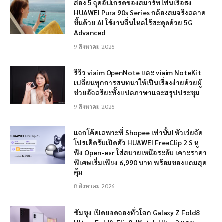
ส่อง 5 จุดอัปเกรดของสมาร์ทโฟนเรือธง
HUAWEI Pura 90s Series กล้องสมจริงฉลาด
ขึ้นด้วย AI ใช้งานลื่นไหลไร้สะดุดด้วย 5G
Advanced
9 สิงหาคม 2026
รีวิว viaim OpenNote และ viaim NoteKit
เปลี่ยนทุกการสนทนาให้เป็นเรื่องง่ายด้วยผู้
ช่วยอัจฉริยะทั้งแปลภาษาและสรุปประชุม
9 สิงหาคม 2026
แจกโค้ดเฉพาะที่ Shopee เท่านั้น! หัวเว่ยจัด
โปรเด็ดรับเปิดตัว HUAWEI FreeClip 2 S หู
ฟัง Open-ear ใส่สบายเหนือระดับ เคาะราคา
พิเศษเริ่มเพียง 6,990 บาท พร้อมของแถมสุด
คุ้ม
8 สิงหาคม 2026
ซัมซุง เปิดยอดจองทั่วโลก Galaxy Z Fold8