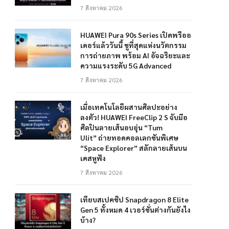
7 สิงหาคม 2026
HUAWEI Pura 90s Series เปิดพรีออ
เดอร์แล้ววันนี้ ชูที่สุดแห่งนวัตกรรม
การถ่ายภาพ พร้อม AI อัจฉริยะและ
ความแรงระดับ 5G Advanced
7 สิงหาคม 2026
เมื่อเทคโนโลยีผสานศิลปะอย่าง
ลงตัว! HUAWEI FreeClip 2 S จับมือ
ศิลปินลายเส้นอบอุ่น “Tum
Ulit” ถ่ายทอดคอลเลกชันพิเศษ
“Space Explorer” สลักลายเส้นบน
เคสหูฟัง
7 สิงหาคม 2026
เทียบสเปคชิป Snapdragon 8 Elite
Gen 5 ทั้งหมด 4 เวอร์ชั่นต่างกันยังไง
บ้าง?