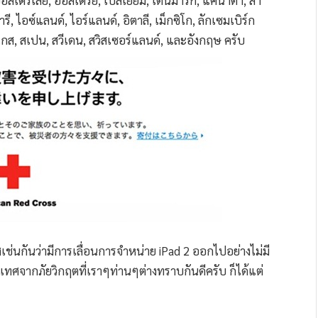
่ ออสเตรเลีย, ออสเตรีย, เบลเยียม, เดนมาร์ก, แคนาดา, สา
รี, ไอซ์แลนด์, ไอร์แลนด์, อิตาลี, เม็กซิโก, ลักเซมเบิร์ก
ุเกส, สเปน, สวีเดน, สวิสเซอร์แลนด์, และอังกฤษ ครับ
ช่นกันว่ามีการเลื่อนการจำหน่าย iPad 2 ออกไปอย่างไม่มี
ทศจากภัยวิกฤตที่เราๆท่านๆต่างทราบกันดีครับ ก็ได้แต่