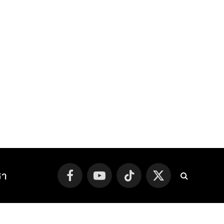
รา
Facebook
YouTube
TikTok
X
(Twitter)