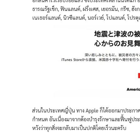
อกสินค้าไว้เรียบร้อยแล้ว ซึ่งประเทศเหล่านั้นได้แก
ธารณรัฐเช็ก, ฟินแลนด์, ฝรั่งเศส, เยอรมัน, กรีซ, ฮังกา
เนเธอร์แลนด์, นิวซีแลนด์, นอร์เวย์, โปแลนด์, โปรต
ส่วนในประเทศญี่ปุ่น ทาง Apple ก็ได้ออกมาประกาศเ
กำหนด อันเนื่องมาจากต้องบำรุงรักษาและฟื้นฟูประเ
หวังว่าทุกสิ่งจะกลับมาเป็นปกติโดยเร็วนะครับ