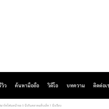
รีวิว
ค้นหามือถือ
วิดีโอ
บทความ
ติดต่อเ
สมาร์ทโฟนหน้าจอ 5 นิ้วกินตลาดแท็บเล็ต 7 นิ้วเรียบ