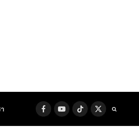
รา
Facebook
YouTube
TikTok
X
(Twitter)