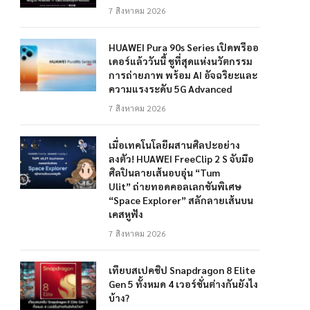
7 สิงหาคม 2026
HUAWEI Pura 90s Series เปิดพรีออ
เดอร์แล้ววันนี้ ชูที่สุดแห่งนวัตกรรม
การถ่ายภาพ พร้อม AI อัจฉริยะและ
ความแรงระดับ 5G Advanced
7 สิงหาคม 2026
เมื่อเทคโนโลยีผสานศิลปะอย่าง
ลงตัว! HUAWEI FreeClip 2 S จับมือ
ศิลปินลายเส้นอบอุ่น “Tum
Ulit” ถ่ายทอดคอลเลกชันพิเศษ
“Space Explorer” สลักลายเส้นบน
เคสหูฟัง
7 สิงหาคม 2026
เทียบสเปคชิป Snapdragon 8 Elite
Gen 5 ทั้งหมด 4 เวอร์ชั่นต่างกันยังไง
บ้าง?