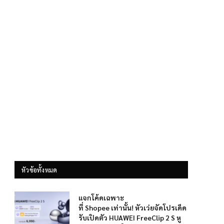
หัวข้อทั้งหมด
แจกโค้ดเฉพาะ
ที่ Shopee เท่านั้น! หัวเว่ยจัดโปรเด็ด
รับเปิดตัว HUAWEI FreeClip 2 S หู