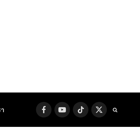
รา
Facebook
YouTube
TikTok
X
(Twitter)