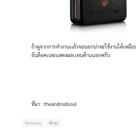
ถ้าดูจากการทำงานเเล้วจอนอกน่าจะใช้งานได้เหมือน
อันล็อคเเละเเสดงผลเเทนด้านนอกครับ
ที่มา : theandroidsoul
Samsung
ซัมซุง