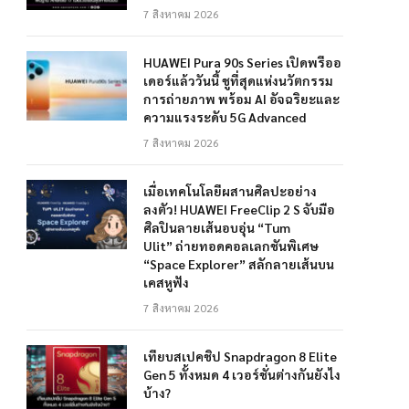
7 สิงหาคม 2026
HUAWEI Pura 90s Series เปิดพรีออ
เดอร์แล้ววันนี้ ชูที่สุดแห่งนวัตกรรม
การถ่ายภาพ พร้อม AI อัจฉริยะและ
ความแรงระดับ 5G Advanced
7 สิงหาคม 2026
เมื่อเทคโนโลยีผสานศิลปะอย่าง
ลงตัว! HUAWEI FreeClip 2 S จับมือ
ศิลปินลายเส้นอบอุ่น “Tum
Ulit” ถ่ายทอดคอลเลกชันพิเศษ
“Space Explorer” สลักลายเส้นบน
เคสหูฟัง
7 สิงหาคม 2026
เทียบสเปคชิป Snapdragon 8 Elite
Gen 5 ทั้งหมด 4 เวอร์ชั่นต่างกันยังไง
บ้าง?