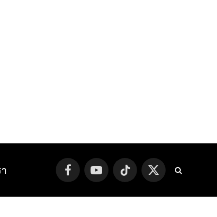
รา
Facebook
YouTube
TikTok
X
(Twitter)