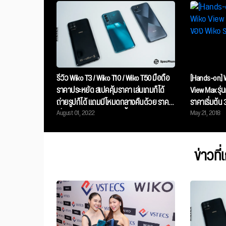
รีวิว Wiko T3 / Wiko T10 / Wiko T50 มือถือ
[Hands-on] 
ราคาประหยัด สเปคคุ้มราคา เล่นเกมก็ได้
View Max รุ่
ถ่ายรูปก็ได้ แถมมีโหมดกลางคืนด้วย ราคา
ราคาเริ่มต้น 
August 01, 2022
May 21, 2018
เริ่มต้นแค่ 3,599 บาทเท่านั้น
ข่าวที่