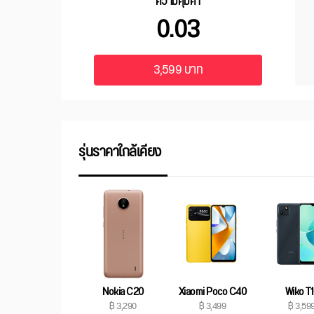
ความคุ้มค่า
0.03
3,599 บาท
รุ่นราคาใกล้เคียง
Nokia C20
Xiaomi Poco C40
Wiko T
฿ 3,290
฿ 3,499
฿ 3,59