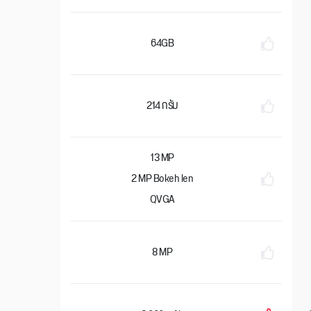
64GB
214 กรัม
13 MP
2 MP Bokeh len
QVGA
8 MP