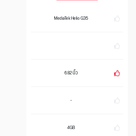
MediaTek Helio G35
6.82 นิ้ว
-
4GB