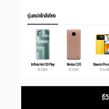
รุ่นสเปคใกล้เคียง
Infinix Hot 10 Play
Nokia C20
Xiaomi Poc
฿ 2,899
฿ 3,290
฿ 3,49
รีว