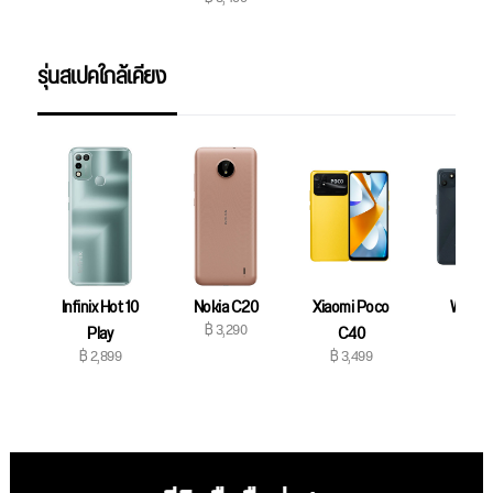
รุ่นสเปคใกล้เคียง
Infinix Hot 10
Nokia C20
Xiaomi Poco
Wiko T
฿ 3,290
฿ 3,59
Play
C40
฿ 2,899
฿ 3,499