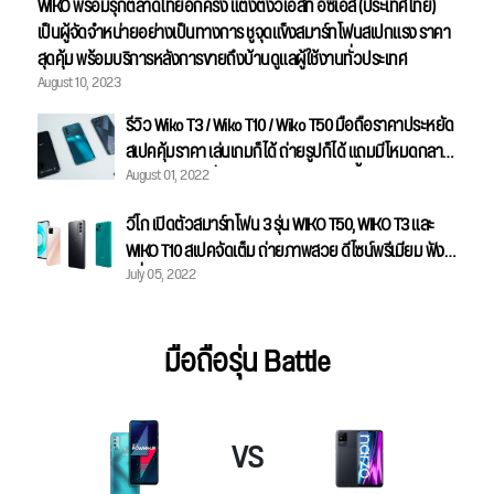
WIKO พร้อมรุกตลาดไทยอีกครั้ง แต่งตั้งวีเอสที อีซีเอส (ประเทศไทย)
เป็นผู้จัดจำหน่ายอย่างเป็นทางการ ชูจุดแข็งสมาร์ทโฟนสเปกแรง ราคา
สุดคุ้ม พร้อมบริการหลังการขายถึงบ้านดูแลผู้ใช้งานทั่วประเทศ
August 10, 2023
รีวิว Wiko T3 / Wiko T10 / Wiko T50 มือถือราคาประหยัด
สเปคคุ้มราคา เล่นเกมก็ได้ ถ่ายรูปก็ได้ แถมมีโหมดกลาง
August 01, 2022
คืนด้วย ราคาเริ่มต้นแค่ 3,599 บาทเท่านั้น
วีโก เปิดตัวสมาร์ทโฟน 3 รุ่น WIKO T50, WIKO T3 และ
WIKO T10 สเปคจัดเต็ม ถ่ายภาพสวย ดีไซน์พรีเมียม ฟัง
July 05, 2022
ก์ชั่นครบครัน
มือถือรุ่น Battle
VS