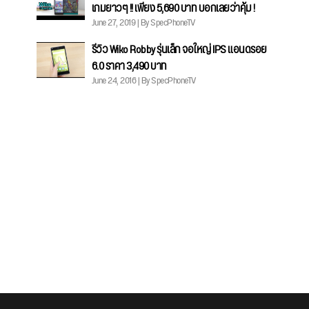
เกมยาวๆ !! เพียง 5,690 บาท บอกเลยว่าคุ้ม !
June 27, 2019 | By SpecPhoneTV
รีวิว Wiko Robby รุ่นเล็ก จอใหญ่ IPS แอนดรอย
6.0 ราคา 3,490 บาท
June 24, 2016 | By SpecPhoneTV