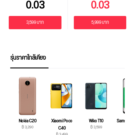
0.03
0.03
3,599 บาท
5,999 บาท
รุ่นราคาใกล้เคียง
Nokia C20
Xiaomi Poco
Wiko T10
Samsung G
฿ 3,290
฿ 3,599
C40
A03
฿ 3,499
฿ 3,69