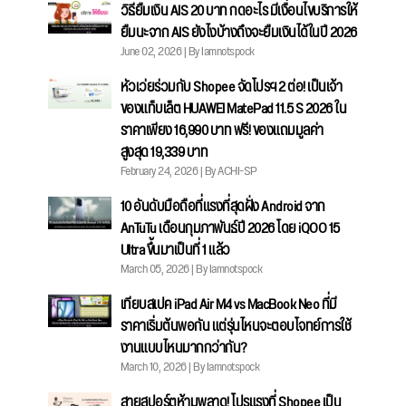
วิธียืมเงิน AIS 20 บาท กดอะไร มีเงื่อนไขบริการให้
ยืมนะจาก AIS ยังไงบ้างถึงจะยืมเงินได้ในปี 2026
June 02, 2026 | By Iamnotspock
หัวเว่ยร่วมกับ Shopee จัดโปรฯ 2 ต่อ! เป็นเจ้า
ของแท็บเล็ต HUAWEI MatePad 11.5 S 2026 ใน
ราคาเพียง 16,990 บาท ฟรี! ของแถมมูลค่า
สูงสุด 19,339 บาท
February 24, 2026 | By ACHI-SP
10 อันดับมือถือที่แรงที่สุดฝั่ง Android จาก
AnTuTu เดือนกุมภาพันธ์ปี 2026 โดย iQOO 15
Ultra ขึ้นมาเป็นที่ 1 แล้ว
March 05, 2026 | By Iamnotspock
เทียบสเปค iPad Air M4 vs MacBook Neo ที่มี
ราคาเริ่มต้นพอกัน แต่รุ่นไหนจะตอบโจทย์การใช้
งานแบบไหนมากกว่ากัน?
March 10, 2026 | By Iamnotspock
สายสปอร์ตห้ามพลาด! โปรแรงที่ Shopee เป็น