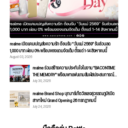
realme เปิดแคมเปญส่งความรัก ต้อนรับ “วันแม่ 2569” รับส่วนลด
1,000 บาท ผ่อน 0% พร้อมของแถมจัดเต็ม ตั้งแต่ 1-14 สิงหาคมนี้
August 03, 2026
realme ร่วมสร้างความประทับใจในงาน "BACONTIME
THE MEMORY” พร้อมพาแฟนเกมสัมผัสประสบการณ์
July 30, 2026
Gaming Master อย่างใกล้ชิด
realme Brand Shop บุกมาร์เก็ตวิลเลจสุวรรณภูมิ!เปิด
สาขาใหม่ Grand Opening 26 กรกฎาคมนี้
July 24, 2026