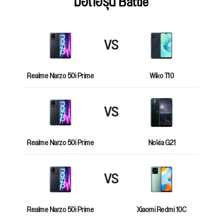
มือถือรุ่น Battle
VS
Realme Narzo 50i Prime
Wiko T10
VS
Realme Narzo 50i Prime
Nokia G21
VS
Realme Narzo 50i Prime
Xiaomi Redmi 10C