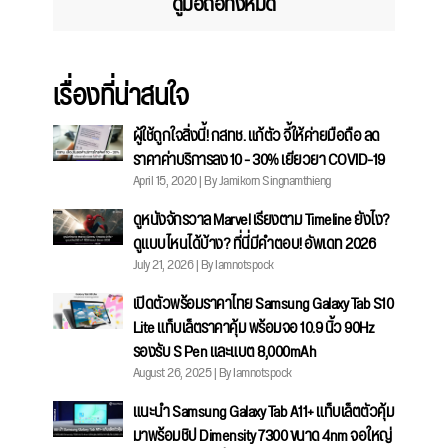
ดูมือถือทั้งหมด
เรื่องที่น่าสนใจ
ผู้ใช้ถูกใจสิ่งนี้! กสทช. แก้ตัว จี้ให้ค่ายมือถือ ลด
ราคาค่าบริการลง 10 - 30% เยียวยา COVID-19
April 15, 2020 | By Jamikorn Singnamthieng
ดูหนังจักรวาล Marvel เรียงตาม Timeline ยังไง?
ดูแบบไหนได้บ้าง? ที่นี่มีคำตอบ! อัพเดท 2026
July 21, 2026 | By Iamnotspock
เปิดตัวพร้อมราคาไทย Samsung Galaxy Tab S10
Lite แท็บเล็ตราคาคุ้ม พร้อมจอ 10.9 นิ้ว 90Hz
รองรับ S Pen และแบต 8,000mAh
August 26, 2025 | By Iamnotspock
แนะนำ Samsung Galaxy Tab A11+ แท็บเล็ตตัวคุ้ม
มาพร้อมชิป Dimensity 7300 ขนาด 4nm จอใหญ่