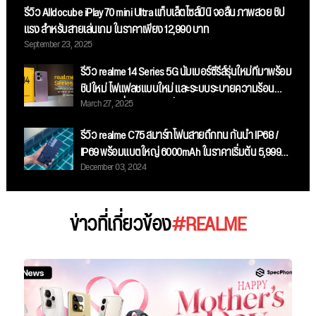
รีวิว Alldocube iPlay 70 mini Ultra แท็บเล็ตไซส์มินิ จอลื่น ภาพสวย ชิป
แรง สำหรับสายเล่นเกม ในราคาเพียง 12,990 บาท
September 23, 2025
รีวิว realme 14 Series 5G นัมเบอร์ซีรี่ส์รุ่นใหม่ที่มาพร้อม
ชิปใหม่ ไฟแฟลชแบบใหม่ และระบบระบายความร้อน
March 27, 2025
ขนาดใหญ่ที่สุด ในราคาเริ่มต้น 11,999 บาท
รีวิว realme C75 สมาร์ทโฟนสายถึกทน กันน้ำ IP68 /
IP69 พร้อมแบตใหญ่ 6000mAh ในราคาเริ่มต้น 5,999
December 03, 2024
บาท
ข่าวที่เกี่ยวข้อง
#REALME