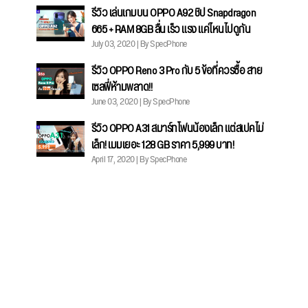
รีวิว เล่นเกมบน OPPO A92 ชิป Snapdragon
665 + RAM 8GB ลื่น เร็ว แรง แค่ไหนไปดูกัน
July 03, 2020 | By SpecPhone
รีวิว OPPO Reno 3 Pro กับ 5 ข้อที่ควรซื้อ สาย
เซลฟี่ห้ามพลาด!!
June 03, 2020 | By SpecPhone
รีวิว OPPO A31 สมาร์ทโฟนน้องเล็ก แต่สเปคไม่
เล็ก! เมมเยอะ 128 GB ราคา 5,999 บาท!
April 17, 2020 | By SpecPhone