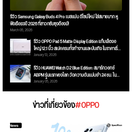
รีวิว Samsung Galaxy Buds 4 Pro: เบสแน่น ดีไซน์ใหม่ ใส่สบายมาก หู
ฟังเรือธงปี 2026 ที่สาวกซัมซุงต้องมี!
March 05, 2026
รีวิว OPPO Pad 5 Matte Display Edition แท็บเล็ตจอ
ใหญ่ 12.1 นิ้ว สเปคครบทั้งทำงานและบันเทิง ในราคาเริ่ม
January 13, 2026
ต้น 13,999 บาท
รีวิว HUAWEI Watch D2 Blue Edition: สมาร์ทวอทช์
ABPM รุ่นแรกของโลก วัดความดันแม่นยำ 24 ชม. ใน
January 05, 2026
ดีไซน์สีน้ำเงินสุดสปอร์ต!
ข่าวที่เกี่ยวข้อง
#OPPO