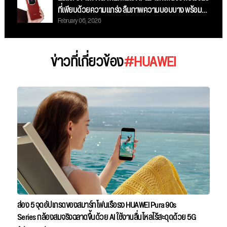
ที่เพียบด้วยความแกร่ง ลืมภาพความบอบบาง พร้อม
February 06, 2026
กล้องระดับโปร เก็บทุกรายละเอียดและสมรรถนะระดับ
ท็อป
ข่าวที่เกี่ยวข้อง
#HUAWEI
ส่อง 5 จุดอัปเกรดของสมาร์ทโฟนเรือธง HUAWEI Pura 90s
Series กล้องสมจริงฉลาดขึ้นด้วย AI ใช้งานลื่นไหลไร้สะดุดด้วย 5G