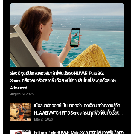
ส่อง 5 จุดอัปเกรดของสมาร์ทโฟนเรือธง HUAWEI Pura 90s
Series กล้องสมจริงฉลาดขึ้นด้วย AI ใช้งานลื่นไหลไร้สะดุดด้วย 5G
Advanced
August 09, 2026
เมื่อสมาร์ทวอทช์เป็นมากกว่าแกดเจ็ตมาทำความรู้จัก
HUAWEI WATCH FIT 5 Series ครบทุกฟังก์ชันทั้งเรื่อง
May 21, 2026
แฟชันเวิร์คเอ้าท์และจ่ายเงินได้ในหนึ่งเดียว
Editor’s Pick: HUAWEI Mate X7 สมาร์ทโฟนจอพับเรือธง