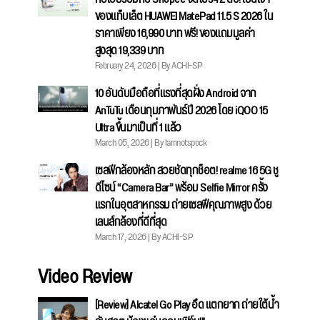
ของแท็บเล็ต HUAWEI MatePad 11.5 S 2026 ใน
ราคาเพียง 16,990 บาท ฟรี! ของแถมมูลค่า
สูงสุด 19,339 บาท
February 24, 2026 | By ACHI-SP
10 อันดับมือถือที่แรงที่สุดฝั่ง Android จาก
AnTuTu เดือนกุมภาพันธ์ปี 2026 โดย iQOO 15
Ultra ขึ้นมาเป็นที่ 1 แล้ว
March 05, 2026 | By Iamnotspock
เซลฟีกล้องหลัก สวยชัดทุกช็อต! realme 16 5G ชู
ดีไซน์ “Camera Bar” พร้อม Selfie Mirror ครั้ง
แรกในอุตสาหกรรม ถ่ายเซลฟีคุณภาพสูง ด้วย
เลนส์กล้องที่ดีที่สุด
March 17, 2026 | By ACHI-SP
Video Review
[Review] Alcatel Go Play อึด แตกยาก ถ่ายใต้น้ำ
กันสดๆ น้องแอ๋มคอนเฟิร์ม!!!