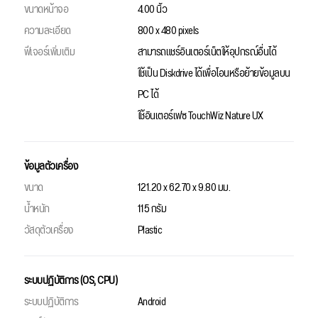
ขนาดหน้าจอ
4.00 นิ้ว
ความละเอียด
800 x 480 pixels
ฟีเจอร์เพิ่มเติม
สามารถแชร์อินเตอร์เน็ตให้อุปกรณ์อื่นได้
ใช้เป็น Diskdrive ได้เพื่อโอนหรือย้ายข้อมูลบน
PC ได้
ใช้อินเตอร์เฟซ TouchWiz Nature UX
ข้อมูลตัวเครื่อง
ขนาด
121.20 x 62.70 x 9.80 มม.
น้ำหนัก
115 กรัม
วัสดุตัวเครื่อง
Plastic
ระบบปฏิบัติการ (OS, CPU)
ระบบปฏิบัติการ
Android