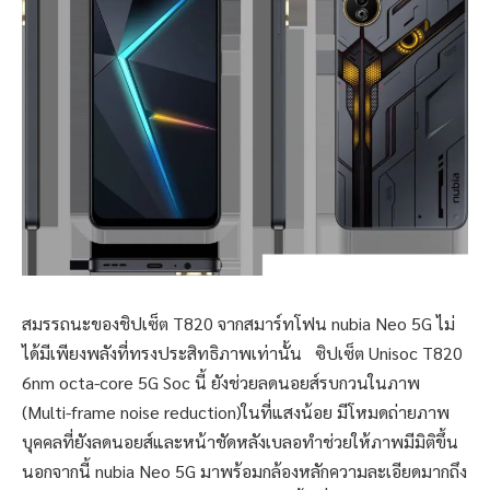
สมรรถนะของชิปเซ็ต T820 จากสมาร์ทโฟน nubia Neo 5G ไม่
ได้มีเพียงพลังที่ทรงประสิทธิภาพเท่านั้น ซิปเซ็ต Unisoc T820
6nm octa-core 5G Soc นี้ ยังช่วยลดนอยส์รบกวนในภาพ
(Multi-frame noise reduction)ในที่แสงน้อย มีโหมดถ่ายภาพ
บุคคลที่ยังลดนอยส์และหน้าชัดหลังเบลอทำช่วยให้ภาพมีมิติขึ้น
นอกจากนี้ nubia Neo 5G มาพร้อมกล้องหลักความละเอียดมากถึง