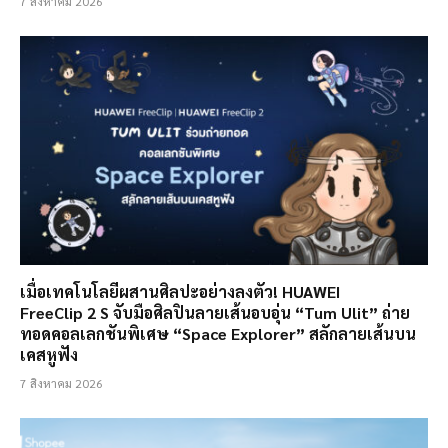
7 สิงหาคม 2026
เมื่อเทคโนโลยีผสานศิลปะอย่างลงตัว! HUAWEI
FreeClip 2 S จับมือศิลปินลายเส้นอบอุ่น “Tum Ulit” ถ่าย
ทอดคอลเลกชันพิเศษ “Space Explorer” สลักลายเส้นบน
เคสหูฟัง
7 สิงหาคม 2026