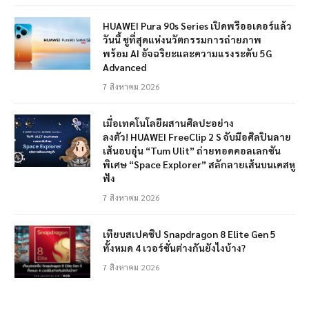
HUAWEI Pura 90s Series เปิดพรีออเดอร์แล้ว
วันนี้ ชูที่สุดแห่งนวัตกรรมการถ่ายภาพ
พร้อม AI อัจฉริยะและความแรงระดับ 5G
Advanced
7 สิงหาคม 2026
เมื่อเทคโนโลยีผสานศิลปะอย่าง
ลงตัว! HUAWEI FreeClip 2 S จับมือศิลปินลาย
เส้นอบอุ่น “Tum Ulit” ถ่ายทอดคอลเลกชัน
พิเศษ “Space Explorer” สลักลายเส้นบนเคสหู
ฟัง
7 สิงหาคม 2026
เทียบสเปคชิป Snapdragon 8 Elite Gen 5
ทั้งหมด 4 เวอร์ชั่นต่างกันยังไงบ้าง?
7 สิงหาคม 2026