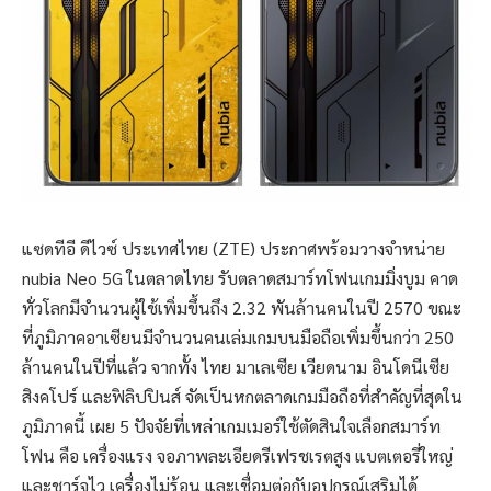
แซดทีอี ดีไวซ์ ประเทศไทย (ZTE) ประกาศพร้อมวางจำหน่าย
nubia Neo 5G ในตลาดไทย รับตลาดสมาร์ทโฟนเกมมิ่งบูม คาด
ทั่วโลกมีจำนวนผู้ใช้เพิ่มขึ้นถึง 2.32 พันล้านคนในปี 2570 ขณะ
ที่ภูมิภาคอาเซียนมีจำนวนคนเล่มเกมบนมือถือเพิ่มขึ้นกว่า 250
ล้านคนในปีที่แล้ว จากทั้ง ไทย มาเลเซีย เวียดนาม อินโดนีเซีย
สิงคโปร์ และฟิลิปปินส์ จัดเป็นหกตลาดเกมมือถือที่สำคัญที่สุดใน
ภูมิภาคนี้ เผย 5 ปัจจัยที่เหล่าเกมเมอร์ใช้ตัดสินใจเลือกสมาร์ท
โฟน คือ เครื่องแรง จอภาพละเอียดรีเฟรชเรตสูง แบตเตอรี่ใหญ่
และชาร์จไว เครื่องไม่ร้อน และเชื่อมต่อกับอุปกรณ์เสริมได้