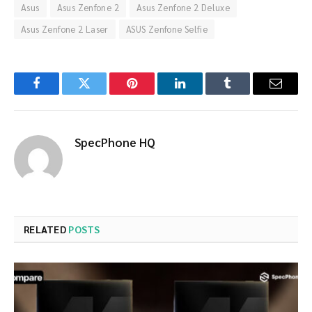
Asus
Asus Zenfone 2
Asus Zenfone 2 Deluxe
Asus Zenfone 2 Laser
ASUS Zenfone Selfie
Facebook
Twitter
Pinterest
LinkedIn
Tumblr
Email
SpecPhone HQ
RELATED
POSTS