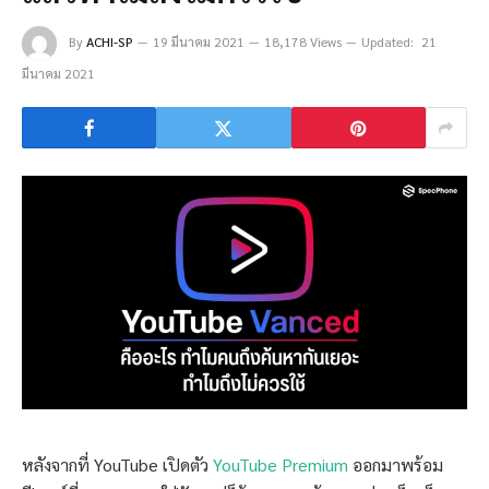
By
ACHI-SP
19 มีนาคม 2021
18,178 Views
Updated:
21
มีนาคม 2021
หลังจากที่ YouTube เปิดตัว
YouTube Premium
ออกมาพร้อม