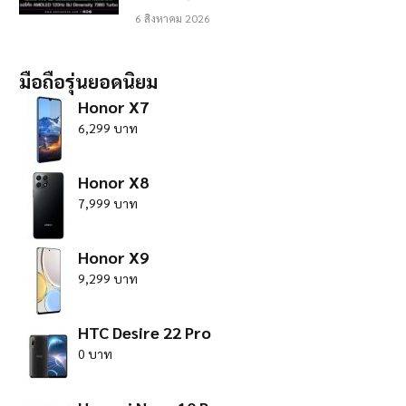
6 สิงหาคม 2026
มือถือรุ่นยอดนิยม
Honor X7
6,299 บาท
Honor X8
7,999 บาท
Honor X9
9,299 บาท
HTC Desire 22 Pro
0 บาท