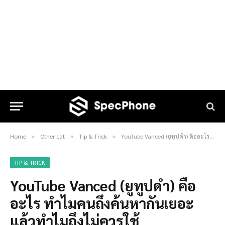
Home
Other cat
Tip & Trick
YouTube Vanced (ยูทูปดำ) คืออะไร ทำไมคนถึงค้นหากันเยอะ แล้วทำไมถึงไม่ควรใช้
»
»
»
TIP & TRICK
YouTube Vanced (ยูทูปดำ) คือ
อะไร ทำไมคนถึงค้นหากันเยอะ
แล้วทำไมถึงไม่ควรใช้