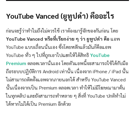
YouTube Vanced (ยูทูปดำ)
คืออะไร
ก่อนจะรู้ว่าทำไมถึงไม่ควรใช้ เราต้องมารู้จักของกันก่อน โดย
YouTube Vanced หรือที่เรียกง่าย ๆ ว่า ยูทูปดำ คือ
แอพ
YouTube แบบเถื่อนนั่นเอง ซึ่งโดยหลักแล้วมันก็คือแอพ
YouTube ทั่ว ๆ ไปที่ถูกเอาไปแฮกให้ได้สิทธิ
YouTube
Premium
ตลอดเวลานั่นเอง โดยตัวแอพนี้จะสามารถใช้ได้กับมือ
ถือระบบปฏิบัติการ Android เท่านั้น เนื่องจาก iPhone / iPad นั้น
ไม่สามารถติดตั้งแอพจากภายนอกได้ สำหรับ YouTube Vanced
นั้นเนื่องจากเป็น Premium ตลอดเวลา ทำให้ไม่มีโฆษณามาคั่น
ในทุกคลิป และยังสามารถทำหลาย ๆ สิ่งที่ YouTube ปกติทำไม่
ได้หากไม่ได้เป็น Premium อีกด้วย