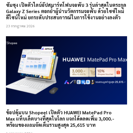
ซัมซุง เปิดตัวไลน์อัปสมาร์ทโฟนจอพับ 3 รุ่นล่าสุดในตระกูล
Galaxy Z Series ตอกย้ำผู้นำนวัตกรรมจอพับ ด้วยไซซ์ใหม่
ดีไซน์ใหม่ ยกระดับประสบการณ์ในการใช้งานอย่างลงตัว
23 กรกฎาคม 2026
ช้อปคุ้มบน Shopee! เปิดตัว HUAWEI MatePad Pro
Max แท็บเล็ตบางที่สุดในโลก แจกโค้ดลดเพิ่ม 3,000.-
พร้อมของแถมจัดเต็มรวมสูงสุด 25,615 บาท