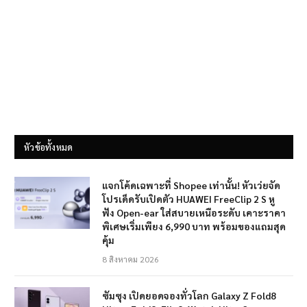
หัวข้อทั้งหมด
แจกโค้ดเฉพาะที่ Shopee เท่านั้น! หัวเว่ยจัด
โปรเด็ดรับเปิดตัว HUAWEI FreeClip 2 S หู
ฟัง Open-ear ใส่สบายเหนือระดับ เคาะราคา
พิเศษเริ่มเพียง 6,990 บาท พร้อมของแถมสุด
คุ้ม
8 สิงหาคม 2026
ซัมซุง เปิดยอดจองทั่วโลก Galaxy Z Fold8