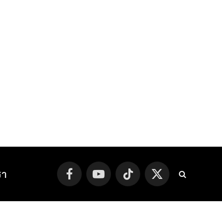
รา
Facebook
YouTube
TikTok
X
(Twitter)