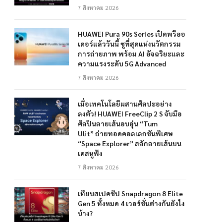
7 สิงหาคม 2026
HUAWEI Pura 90s Series เปิดพรีออ
เดอร์แล้ววันนี้ ชูที่สุดแห่งนวัตกรรม
การถ่ายภาพ พร้อม AI อัจฉริยะและ
ความแรงระดับ 5G Advanced
7 สิงหาคม 2026
เมื่อเทคโนโลยีผสานศิลปะอย่าง
ลงตัว! HUAWEI FreeClip 2 S จับมือ
ศิลปินลายเส้นอบอุ่น “Tum
Ulit” ถ่ายทอดคอลเลกชันพิเศษ
“Space Explorer” สลักลายเส้นบน
เคสหูฟัง
7 สิงหาคม 2026
เทียบสเปคชิป Snapdragon 8 Elite
Gen 5 ทั้งหมด 4 เวอร์ชั่นต่างกันยังไง
บ้าง?