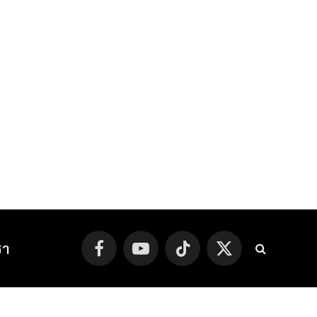
รา
Facebook
YouTube
TikTok
X
(Twitter)