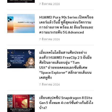
7 สิงหาคม 2026
HUAWEI Pura 90s Series เปิดพรีออ
เดอร์แล้ววันนี้ ชูที่สุดแห่งนวัตกรรม
การถ่ายภาพ พร้อม AI อัจฉริยะและ
ความแรงระดับ 5G Advanced
7 สิงหาคม 2026
เมื่อเทคโนโลยีผสานศิลปะอย่าง
ลงตัว! HUAWEI FreeClip 2 S จับมือ
ศิลปินลายเส้นอบอุ่น “Tum
Ulit” ถ่ายทอดคอลเลกชันพิเศษ
“Space Explorer” สลักลายเส้นบน
เคสหูฟัง
7 สิงหาคม 2026
เทียบสเปคชิป Snapdragon 8 Elite
Gen 5 ทั้งหมด 4 เวอร์ชั่นต่างกันยังไง
บ้าง?