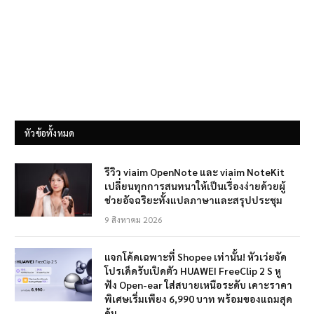
หัวข้อทั้งหมด
รีวิว viaim OpenNote และ viaim NoteKit
เปลี่ยนทุกการสนทนาให้เป็นเรื่องง่ายด้วยผู้
ช่วยอัจฉริยะทั้งแปลภาษาและสรุปประชุม
9 สิงหาคม 2026
แจกโค้ดเฉพาะที่ Shopee เท่านั้น! หัวเว่ยจัด
โปรเด็ดรับเปิดตัว HUAWEI FreeClip 2 S หู
ฟัง Open-ear ใส่สบายเหนือระดับ เคาะราคา
พิเศษเริ่มเพียง 6,990 บาท พร้อมของแถมสุด
คุ้ม