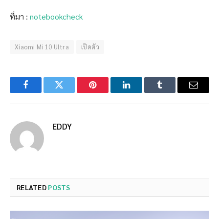
ที่มา :
notebookcheck
Xiaomi Mi 10 Ultra
เปิดตัว
Facebook
Twitter
Pinterest
LinkedIn
Tumblr
Email
EDDY
RELATED
POSTS