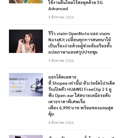
ใช้งานลื่นไหลไร้สะดุดด้วย 5G
Advanced
9 สิงหาคม 2026
รีวิว viaim OpenNote และ viaim
NoteKit เปลี่ยนทุกการสนทนาให้
เป็นเรื่องง่ายด้วยผู้ช่วยอัจฉริยะทั้ง
แปลภาษาและสรุปประชุม
9 สิงหาคม 2026
แจกโค้ดเฉพาะ
ที่ Shopee เท่านั้น! หัวเว่ยจัดโปรเด็ด
รับเปิดตัว HUAWEI FreeClip 2 S หู
ฟัง Open-ear ใส่สบายเหนือระดับ
เคาะราคาพิเศษเริ่ม
เพียง 6,990 บาท พร้อมของแถมสุด
คุ้ม
8 สิงหาคม 2026