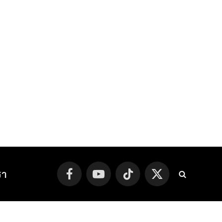
รา
Facebook
YouTube
TikTok
X
(Twitter)