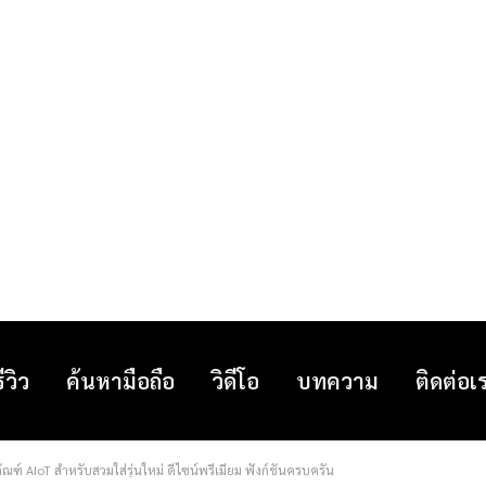
รีวิว
ค้นหามือถือ
วิดีโอ
บทความ
ติดต่อเ
ณฑ์ AIoT สำหรับสวมใส่รุ่นใหม่ ดีไซน์พรีเมียม ฟังก์ชันครบครัน