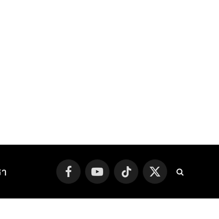
รา
Facebook
YouTube
TikTok
X
(Twitter)