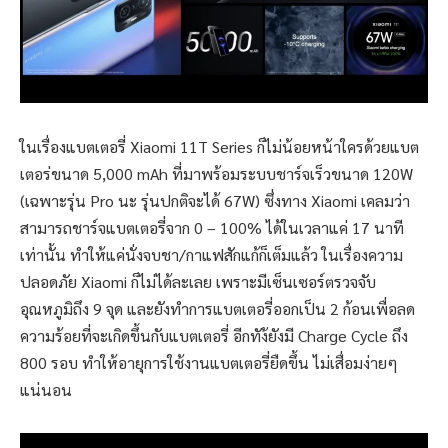
ในเรื่องแบตเตอรี่ Xiaomi 11T Series ก็ไม่น้อยหน้าใครด้วยแบต
เตอร่ขนาด 5,000 mAh ที่มาพร้อมระบบชาร์จเร็วขนาด 120W
(เฉพาะรุ่น Pro นะ รุ่นปกติจะได้ 67W) ซึ่งทาง Xiaomi เคลมว่า
สามารถชาร์จแบตเตอรี่จาก 0 – 100% ได้ในเวลาแค่ 17 นาที
เท่านั้น ทำให้แค่นั่งจบชา/กาแฟสักแก้ก็เต็มแล้ว ในเรื่องความ
ปลอดภัย Xiaomi ก็ไม่ได้ละเลย เพราะมีเซ็นเซอร์ตรวจจับ
อุณหภูมิถึง 9 จุด และยังทำการแบตเตอรี่ออกเป็น 2 ก้อนเพื่อลด
ความร้อยที่จะเกิดขึ้นกับแบตเตอรี่ อีกทัง้ยังมี Charge Cycle ถึง
800 รอบ ทำให้อายุการใช้งานแบตเตอรี่ยืดขึ้น ไม่เสื่อมง่ายๆ
แน่นอน