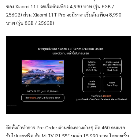
ของ Xiaomi 11T จะเริ่มต้นเพียง 4,990 บาท (รุ่น 8GB /
256GB) ส่วน Xiaomi 11T Pro จะมีราคาเริ่มต้นเพียง 8,990
บาท (รุ่น 8GB / 256GB)
อีกทั้งถ้าทำการ Pre-Order ผ่านช่องทางต่างๆ ติด 460 คนแรก
รับไปเลยฟรีๆ กับ Mi TV P1 55″ มูลค่า 15,990 บาท โดยจะเริ่ม