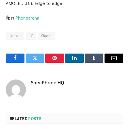
AMOLED แบบ Edge to edge
ที่มา
Phonearena
Huawei
LG
Xiaomi
Facebook
Twitter
Pinterest
LinkedIn
Tumblr
Email
SpecPhone HQ
RELATED
POSTS