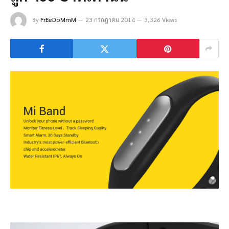
By
FrEeDoMmM
23 กรกฎาคม 2014
3,326 Views