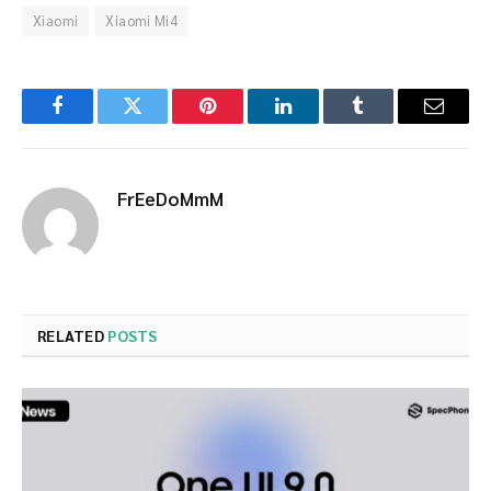
Xiaomi
Xiaomi Mi4
Facebook
Twitter
Pinterest
LinkedIn
Tumblr
Email
FrEeDoMmM
RELATED
POSTS