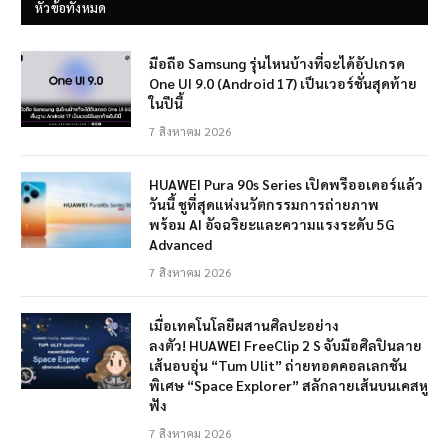
หัวข้อทั้งหมด
มือถือ Samsung รุ่นไหนบ้างที่จะได้อัปเกรด
One UI 9.0 (Android 17) เป็นเวอร์ชั่นสุดท้าย
ในปีนี้
7 สิงหาคม 2026
HUAWEI Pura 90s Series เปิดพรีออเดอร์แล้ว
วันนี้ ชูที่สุดแห่งนวัตกรรมการถ่ายภาพ
พร้อม AI อัจฉริยะและความแรงระดับ 5G
Advanced
7 สิงหาคม 2026
เมื่อเทคโนโลยีผสานศิลปะอย่าง
ลงตัว! HUAWEI FreeClip 2 S จับมือศิลปินลาย
เส้นอบอุ่น “Tum Ulit” ถ่ายทอดคอลเลกชัน
พิเศษ “Space Explorer” สลักลายเส้นบนเคสหู
ฟัง
7 สิงหาคม 2026