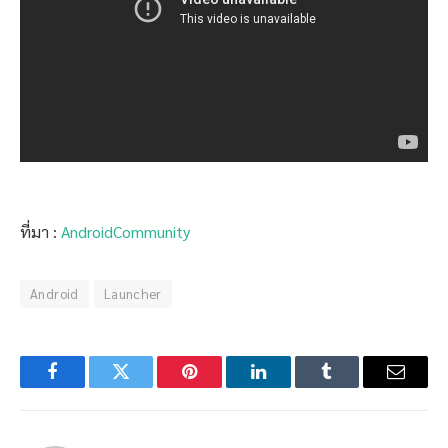
ที่มา :
AndroidCommunity
Android
Launcher
Facebook
Twitter
Pinterest
LinkedIn
Tumblr
Email