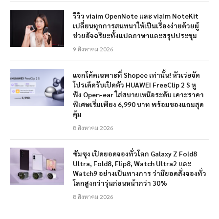
รีวิว viaim OpenNote และ viaim NoteKit
เปลี่ยนทุกการสนทนาให้เป็นเรื่องง่ายด้วยผู้
ช่วยอัจฉริยะทั้งแปลภาษาและสรุปประชุม
9 สิงหาคม 2026
แจกโค้ดเฉพาะที่ Shopee เท่านั้น! หัวเว่ยจัด
โปรเด็ดรับเปิดตัว HUAWEI FreeClip 2 S หู
ฟัง Open-ear ใส่สบายเหนือระดับ เคาะราคา
พิเศษเริ่มเพียง 6,990 บาท พร้อมของแถมสุด
คุ้ม
8 สิงหาคม 2026
ซัมซุง เปิดยอดจองทั่วโลก Galaxy Z Fold8
Ultra, Fold8, Flip8, Watch Ultra2 และ
Watch9 อย่างเป็นทางการ ว่ามียอดสั่งจองทั่ว
โลกสูงกว่ารุ่นก่อนหน้ากว่า 30%
8 สิงหาคม 2026