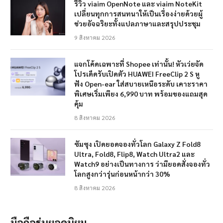
รีวิว viaim OpenNote และ viaim NoteKit
เปลี่ยนทุกการสนทนาให้เป็นเรื่องง่ายด้วยผู้
ช่วยอัจฉริยะทั้งแปลภาษาและสรุปประชุม
9 สิงหาคม 2026
แจกโค้ดเฉพาะที่ Shopee เท่านั้น! หัวเว่ยจัด
โปรเด็ดรับเปิดตัว HUAWEI FreeClip 2 S หู
ฟัง Open-ear ใส่สบายเหนือระดับ เคาะราคา
พิเศษเริ่มเพียง 6,990 บาท พร้อมของแถมสุด
คุ้ม
8 สิงหาคม 2026
ซัมซุง เปิดยอดจองทั่วโลก Galaxy Z Fold8
Ultra, Fold8, Flip8, Watch Ultra2 และ
Watch9 อย่างเป็นทางการ ว่ามียอดสั่งจองทั่ว
โลกสูงกว่ารุ่นก่อนหน้ากว่า 30%
8 สิงหาคม 2026
มือถือรุ่นยอดนิยม