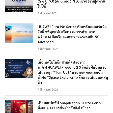
One UI 9.0 (Android 17) เป็นเวอร์ชั่นสุดท้าย
ในปีนี้
7 สิงหาคม 2026
HUAWEI Pura 90s Series เปิดพรีออเดอร์แล้ว
วันนี้ ชูที่สุดแห่งนวัตกรรมการถ่ายภาพ
พร้อม AI อัจฉริยะและความแรงระดับ 5G
Advanced
7 สิงหาคม 2026
เมื่อเทคโนโลยีผสานศิลปะอย่าง
ลงตัว! HUAWEI FreeClip 2 S จับมือศิลปินลาย
เส้นอบอุ่น “Tum Ulit” ถ่ายทอดคอลเลกชัน
พิเศษ “Space Explorer” สลักลายเส้นบนเคสหู
ฟัง
7 สิงหาคม 2026
เทียบสเปคชิป Snapdragon 8 Elite Gen 5
ทั้งหมด 4 เวอร์ชั่นต่างกันยังไงบ้าง?