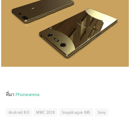
ที่มา
Phonearena
Android 8.0
MWC 2018
Snapdragon 845
Sony