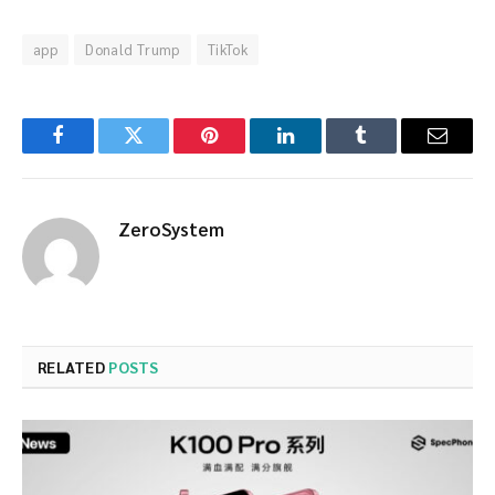
app
Donald Trump
TikTok
Facebook
Twitter
Pinterest
LinkedIn
Tumblr
Email
ZeroSystem
RELATED
POSTS