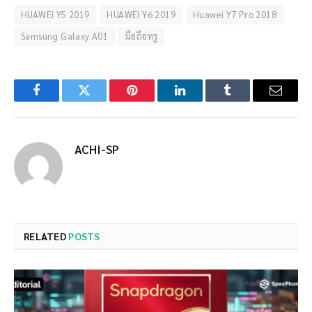
HUAWEI Y5 2019
HUAWEI Y6 2019
Huawei Y7 Pro 2018
Samsung Galaxy A01
มือถือทรู
Facebook
Twitter
Pinterest
LinkedIn
Tumblr
Email
ACHI-SP
RELATED
POSTS