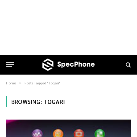
Home
Posts Tagged "Togari"
»
BROWSING:
TOGARI