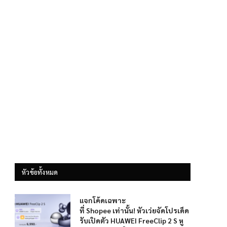
หัวข้อทั้งหมด
แจกโค้ดเฉพาะ
ที่ Shopee เท่านั้น! หัวเว่ยจัดโปรเด็ด
รับเปิดตัว HUAWEI FreeClip 2 S หู