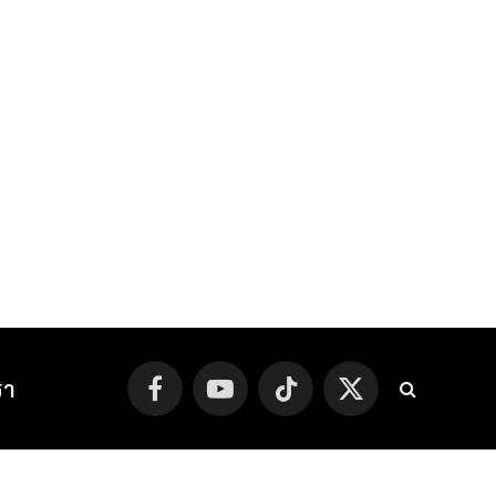
รา
Facebook
YouTube
TikTok
X
(Twitter)