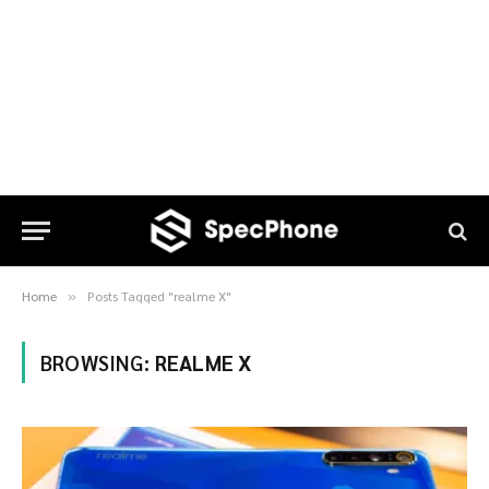
Home
Posts Tagged "realme X"
»
BROWSING:
REALME X