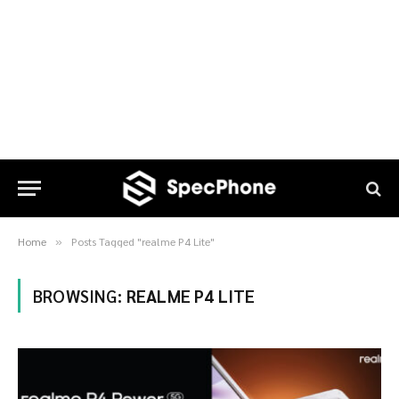
Home
Posts Tagged "realme P4 Lite"
»
BROWSING:
REALME P4 LITE