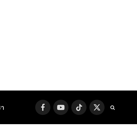
รา
Facebook
YouTube
TikTok
X
(Twitter)