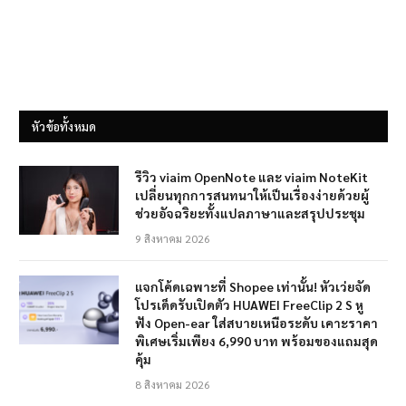
หัวข้อทั้งหมด
รีวิว viaim OpenNote และ viaim NoteKit
เปลี่ยนทุกการสนทนาให้เป็นเรื่องง่ายด้วยผู้
ช่วยอัจฉริยะทั้งแปลภาษาและสรุปประชุม
9 สิงหาคม 2026
แจกโค้ดเฉพาะที่ Shopee เท่านั้น! หัวเว่ยจัด
โปรเด็ดรับเปิดตัว HUAWEI FreeClip 2 S หู
ฟัง Open-ear ใส่สบายเหนือระดับ เคาะราคา
พิเศษเริ่มเพียง 6,990 บาท พร้อมของแถมสุด
คุ้ม
8 สิงหาคม 2026