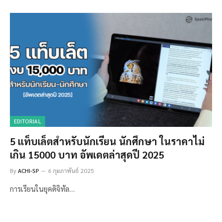
EDITORIAL
5 แท็บเล็ตสำหรับนักเรียน นักศึกษา ในราคาไม่
เกิน 15000 บาท อัพเดตล่าสุดปี 2025
By
ACHI-SP
6 กุมภาพันธ์ 2025
การเรียนในยุคดิจิทัล…