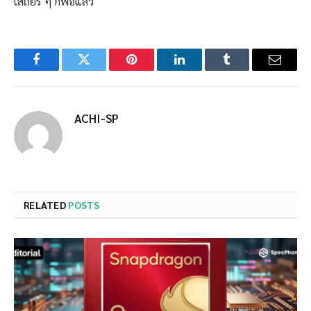
เสถียร ๆ ก็พอแล้ว
Facebook
Twitter
Pinterest
LinkedIn
Tumblr
Email
ACHI-SP
RELATED
POSTS