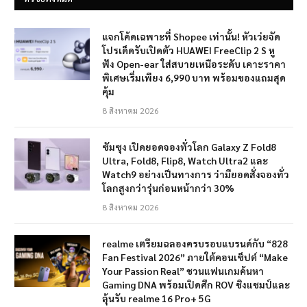
แจกโค้ดเฉพาะที่ Shopee เท่านั้น! หัวเว่ยจัด
โปรเด็ดรับเปิดตัว HUAWEI FreeClip 2 S หู
ฟัง Open-ear ใส่สบายเหนือระดับ เคาะราคา
พิเศษเริ่มเพียง 6,990 บาท พร้อมของแถมสุด
คุ้ม
8 สิงหาคม 2026
ซัมซุง เปิดยอดจองทั่วโลก Galaxy Z Fold8
Ultra, Fold8, Flip8, Watch Ultra2 และ
Watch9 อย่างเป็นทางการ ว่ามียอดสั่งจองทั่ว
โลกสูงกว่ารุ่นก่อนหน้ากว่า 30%
8 สิงหาคม 2026
realme เตรียมฉลองครบรอบแบรนด์กับ “828
Fan Festival 2026” ภายใต้คอนเซ็ปต์ “Make
Your Passion Real” ชวนแฟนเกมค้นหา
Gaming DNA พร้อมเปิดศึก ROV ชิงแชมป์และ
ลุ้นรับ realme 16 Pro+ 5G