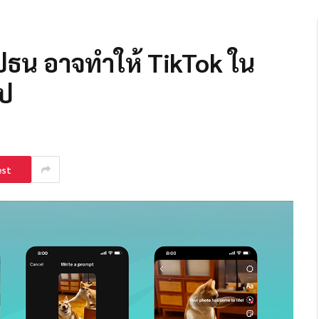
ปธน อาจทำให้ TikTok ใน
อป
est