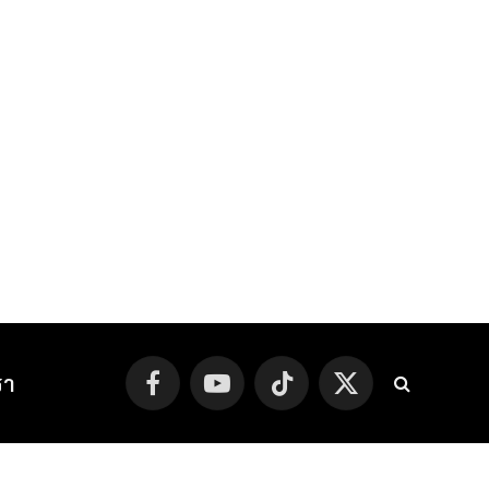
รา
Facebook
YouTube
TikTok
X
(Twitter)