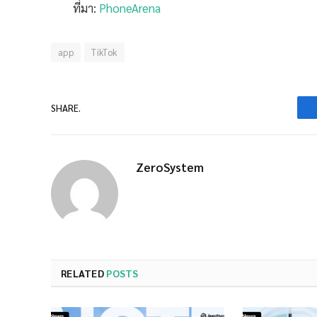
ที่มา:
PhoneArena
app
TikTok
SHARE.
ZeroSystem
RELATED
POSTS