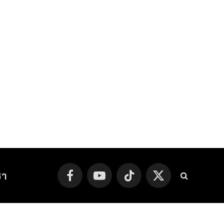
รา
Facebook
YouTube
TikTok
X
(Twitter)