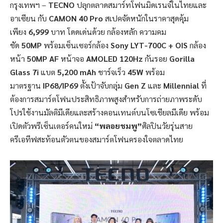
กรุงเทพฯ –
TECNO
ปลุกตลาดสมาร์ทโฟนมิดเรนจ์ในไทยและ
อาเซียน กับ
CAMON 40 Pro
สเปคจัดหนักในราคาสุดคุ้ม
เพียง
6,999
บาท โดดเด่นด้วย กล้องหลัก ความคม
ชัด
50MP
พร้อมเซ็นเซอร์กล้อง
Sony LYT-700C + OIS
กล้อง
หน้า
50MP AF
หน้าจอ
AMOLED 120Hz
กันรอย
Gorilla
Glass 7i
แบต
5,200 mAh
ชาร์จเร็ว
45W
พร้อม
มาตรฐาน
IP68/IP69
ตั้งเป้าจับกลุ่ม
Gen Z
และ
Millennial
ที่
ต้องการสมาร์ตโฟนประสิทธิภาพสูงสำหรับการถ่ายภาพระดับ
โปรใช้งานมัลติมีเดียและสร้างคอนเทนต์บนโซเชียลมีเดีย พร้อม
เปิดตัวพรีเซ็นเตอร์คนใหม่
“พลอยชมพู”
ศิลปินวัยรุ่นสาย
ครีเอทีฟสะท้อนตัวตนของสมาร์ตโฟนครองใจตลาดไทย