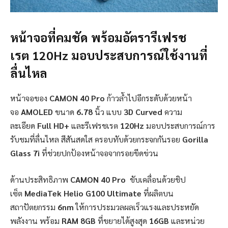
หน้าจอที่คมชัด พร้อมอัตรารีเฟรช
เรต
120Hz
มอบประสบการณ์ใช้งานที่
ลื่นไหล
หน้าจอของ
CAMON 40 Pro
ก้าวล้ำไปอีกระดับด้วยหน้า
จอ
AMOLED
ขนาด
6.78
นิ้ว แบบ
3D Curved
ความ
ละเอียด
Full HD+
และรีเฟรชเรต
120Hz
มอบประสบการณ์การ
รับชมที่ลื่นไหล สีสันสดใส ครอบทับด้วยกระจกกันรอย
Gorilla
Glass 7i
ที่ช่วยปกป้องหน้าจอจากรอยขีดข่วน
ด้านประสิทธิภาพ
CAMON 40 Pro
ขับเคลื่อนด้วยชิป
เซ็ต
MediaTek Helio G100 Ultimate
ที่ผลิตบน
สถาปัตยกรรม
6nm
ให้การประมวลผลเร็วแรงและประหยัด
พลังงาน พร้อม
RAM 8GB
ที่ขยายได้สูงสุด
16GB
และหน่วย