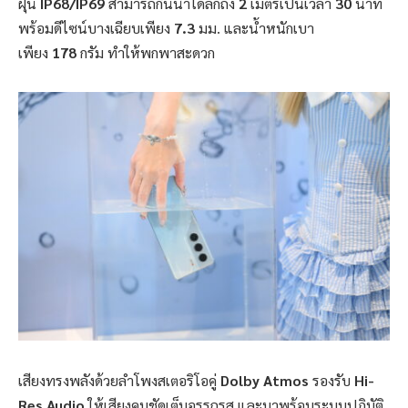
ฝุ่น
IP68/IP69
สามารถกันน้ำได้ลึกถึง
2
เมตรเป็นเวลา
30
นาที
พร้อมดีไซน์บางเฉียบเพียง
7.3
มม. และน้ำหนักเบา
เพียง
178
กรัม ทำให้พกพาสะดวก
เสียงทรงพลังด้วยลำโพงสเตอริโอคู่
Dolby Atmos
รองรับ
Hi-
Res Audio
ให้เสียงคมชัดเต็มอรรถรส และมาพร้อมระบบปฏิบัติ