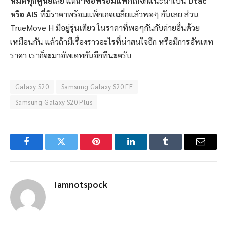
หมดทุกศูนย์
เลย แต่
ถ้าซื้อพร้อมแพ็กเกจ
ก็แนะนำเป็น
Dtac
หรือ AIS
ที่มีราคาพร้อมแพ็กเกจเฉลี่ยแล้วพอๆ กันเลย ส่วน
TrueMove H มีอยู่รุ่นเดียว ในราคาที่พอๆกันกับค่ายอื่นด้วย
เหมือนกัน แล้วถ้ามีเรื่องราวอะไรที่น่าสนใจอีก หรือมีการอัพเดท
ราคา เราก็จะมาอัพเดทกันอีกทีนะครับ
Galaxy S20
Samsung Galaxy S20 FE
Samsung Galaxy S20 Plus
Facebook
Twitter
Pinterest
LinkedIn
Tumblr
Email
Iamnotspock