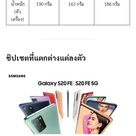
น้ำหนัก
190 กรัม
163 กรัม
186 กรัม
(ตัว
เครื่อง)
ชิปเซตที่แตกต่างแต่ลงตัว