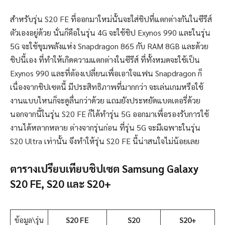
สำหรับรุ่น S20 FE ที่ออกมาใหม่นั้นจะใส่ชิปที่แตกต่างกันในซีรีส์
ตัวเองอยู่ด้วย นั่นก็คือในรุ่น 4G จะใช้ชิป Exynos 990 และในรุ่น
5G จะใช้ขุมพลังแห่ง Snapdragon 865 กับ RAM 8GB และด้วย
ชิปนี้เอง ที่ทำให้เกิดความแตกต่างในซีรีส์ ที่ทั้งหมดจะใช้เป็น
Exynos 990 และที่ต้องเปลี่ยนเพื่อเอาใจแฟน Snapdragon ก็
เนื่องจากชิปเซตนี้ มีประสิทธิภาพที่มากกว่า จะเล่นเกมหรือใช้
งานแบบไหนก็จะดูลื่นกว่าด้วย แถมยังประหยัดแบตเตอรี่ด้วย
นอกจากนี้ในรุ่น S20 FE ก็ได้ทำรุ่น 5G ออกมาเพื่อรองรับการใช้
งานได้หลากหลาย ต่างจากรุ่นก่อน ที่รุ่น 5G จะมีเฉพาะในรุ่น
S20 Ultra เท่านั้น จึงทำให้รุ่น S20 FE นี้น่าสนใจไม่น้อยเลย
ตารางเปรียบเทียบชิปเซต Samsung Galaxy
S20 FE, S20 และ S20+
ข้อมูล\รุ่น
S20 FE
S20
S20+