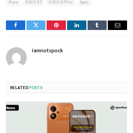
Poco
POCO X7
POCO X7 Pro
Spec
Facebook
Twitter
Pinterest
LinkedIn
Tumblr
Email
Iamnotspock
RELATED
POSTS