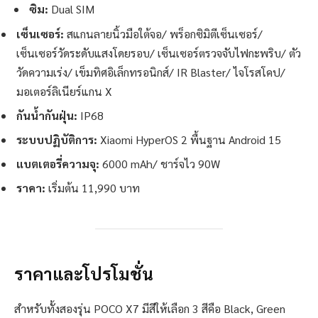
ซิม:
Dual SIM
เซ็นเซอร์:
สแกนลายนิ้วมือใต้จอ/ พร็อกซิมิตีเซ็นเซอร์/
เซ็นเซอร์วัดระดับแสงโดยรอบ/ เซ็นเซอร์ตรวจจับไฟกะพริบ/ ตัว
วัดความเร่ง/ เข็มทิศอิเล็กทรอนิกส์/ IR Blaster/ ไจโรสโคป/
มอเตอร์ลิเนียร์แกน X
กันน้ำกันฝุ่น:
IP68
ระบบปฏิบัติการ:
Xiaomi HyperOS 2 พื้นฐาน Android 15
แบตเตอรี่ความจุ:
6000 mAh/ ชาร์จไว 90W
ราคา:
เริ่มต้น 11,990 บาท
ราคาและโปรโมชั่น
สำหรับทั้งสองรุ่น POCO X7 มีสีให้เลือก 3 สีคือ Black, Green