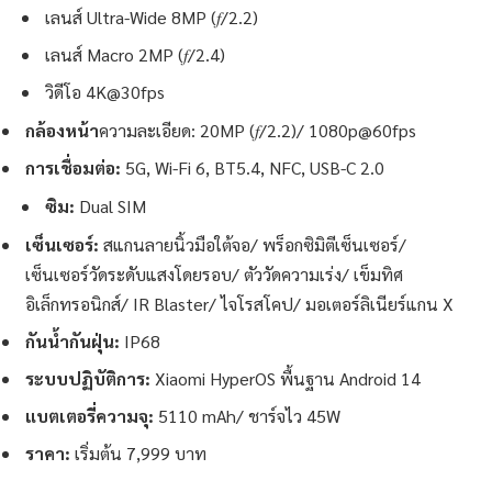
เลนส์ Ultra-Wide 8MP (𝑓/2.2)
เลนส์ Macro 2MP (𝑓/2.4)
วิดีโอ 4K@30fps
กล้องหน้า
ความละเอียด: 20MP (𝑓/2.2)/ 1080p@60fps
การเชื่อมต่อ:
5G, Wi-Fi 6, BT5.4, NFC, USB-C 2.0
ซิม:
Dual SIM
เซ็นเซอร์:
สแกนลายนิ้วมือใต้จอ/ พร็อกซิมิตีเซ็นเซอร์/
เซ็นเซอร์วัดระดับแสงโดยรอบ/ ตัววัดความเร่ง/ เข็มทิศ
อิเล็กทรอนิกส์/ IR Blaster/ ไจโรสโคป/ มอเตอร์ลิเนียร์แกน X
กันน้ำกันฝุ่น:
IP68
ระบบปฏิบัติการ:
Xiaomi HyperOS พื้นฐาน Android 14
แบตเตอรี่ความจุ:
5110 mAh/ ชาร์จไว 45W
ราคา:
เริ่มต้น 7,999 บาท